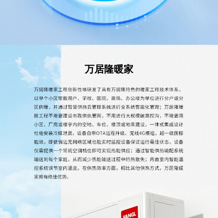
万居隆暖家