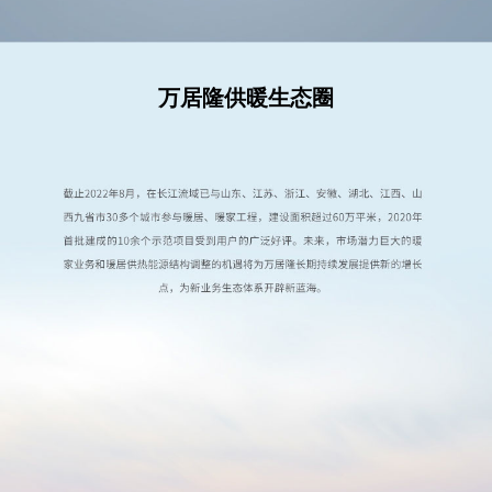
万居隆供暖生态圈