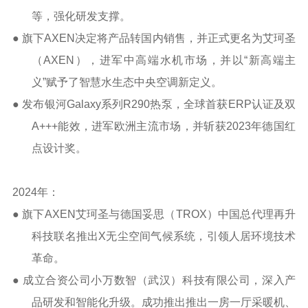
等，强化研发支撑。
● 旗下
AXEN
决定将产品转国内销售，并
正式更名为艾珂圣
（
AXEN
）
，进军中高端水机市场，并以“
新高端主
义
”赋予了智慧水生态中央空调新定义。
●
发布银河
Galaxy
系列
R290
热泵，全球首获
ERP
认证及双
A+++
能效
，进军欧洲主流市场，并
斩获
2023
年德国红
点设计奖。
2024
年：
●
旗下
AXEN
艾珂圣
与德国妥思（
TROX
）中国总代理再升
科技联名推出
X
无尘空间气候系统，引领人居环境技术
革命。
● 成立合资公司小万数智（武汉）科技有限公司，深入产
品研发和智能化升级。成功推出推出一房一厅采暖机、