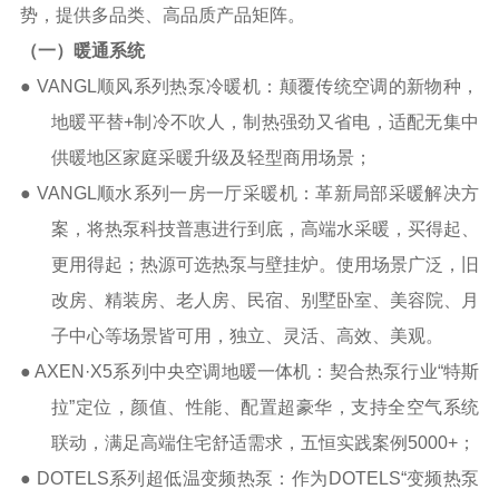
势，提供多品类、高品质产品矩阵。
（一）暖通系统
●
VANGL
顺风系列热泵冷暖机：颠覆传统空调的新物种，
地暖平替
+
制冷不吹人，制热强劲又省电，适配无集中
供暖地区家庭采暖升级及轻型商用场景；
●
VANGL
顺水系列一房一厅采暖机：革新局部采暖解决方
案，将热泵科技普惠进行到底，高端水采暖，买得起、
更用得起；热源可选热泵与壁挂炉。使用场景广泛，旧
改房、精装房、老人房、民宿、别墅卧室、美容院、月
子中心等场景皆可用
，独立、灵活、高效、美观。
●
AXEN
·
X5
系列中央空调地暖一体机：契合热泵行业“特斯
拉”定位，颜值、性能、配置超豪华，支持全空气系统
联动，满足高端住宅舒适需求，五恒实践案例
5000+
；
●
DOTELS
系列超低温变频热泵：作为
DOTELS
“变频热泵