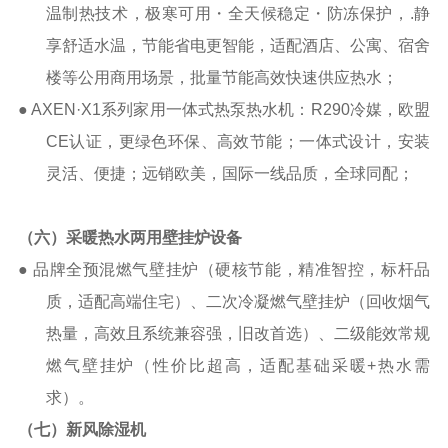
温制热技术，极寒可用・全天候稳定・防冻保护，
.
静
享舒适水温，节能省电更智能，适配酒店、公寓、宿舍
楼等公用商用场景，批量节能高效快速供应热水；
●
AXEN
·
X1
系列家用一体式热泵热水机：
R290
冷媒，欧盟
CE
认证，更绿色环保、高效节能；一体式设计，
安装
灵活、便捷；
远销欧美，国际一线品质，全球同配；
（六）采暖热水两用壁挂炉设备
●
品牌全预混燃气壁挂炉（硬核节能，精准智控，标杆品
质，适配高端住宅）、二次冷凝燃气壁挂炉（回收烟气
热量，高效且系统兼容强，旧改首选）、二级能效常规
燃气壁挂炉（性价比超高，适配基础采暖
+
热水需
求）。
（七）新风除湿机