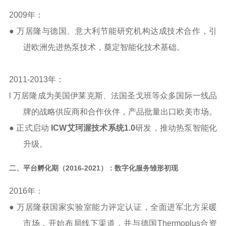
2009
年：
● 万居隆与德国、意大利节能研究机构达成技术合作，引
进欧洲先进热泵技术，奠定智能化技术基础。
2011-2013
年：
l 万居隆成为美国伊莱克斯、法国圣戈班等众多国际一线品
牌的战略供应商和合作伙伴，产品批量出口欧美市场。
● 正式启动
ICW
艾珂渥技术系统
1.0
研发，
推动热泵智能化
升级。
二、平台孵化期（
2016-2021）：数字化服务雏形初现
2016
年：
●
万居隆获国家实验室能力评定认证，全面进军北方采暖
市场，开始布局线下渠道，并与德国
Thermoplus
合资