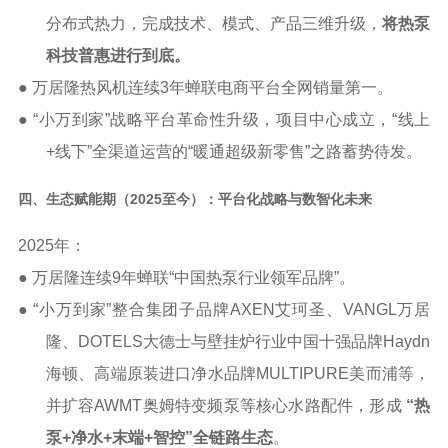
分布式热力，完成技术、模式、产品三维升级，
将热泵
科技普惠进
行到底。
●
万居隆热风机连续
3
年蝉联电商平台全网销量第一。
● “小万到家”战略平台革命性升级，
项目中心成立，
“线上
+
线下”全渠道运营的“暖通超级新零售”之路蓄势待发。
四、生态赋能期（
2025至今）：平台化战略与数智化未来
2025
年：
●
万居隆连续
9
年蝉联“中国热泵行业领军品牌”。
●
“小万到家”整合集团子品牌
AXEN
艾珂圣、
VANGL
万居
隆、
DOTELS
大德士与壁挂炉行业中国十强品牌
Haydn
海顿、高端原装进口净水品牌
MULTIPURE
美而浦等，
并扩容
AWMT
奥姆特
变频泵等核心
水路
配件，形成
“
热
泵
+
净水
+
末端
+
智控
”
全链路生态
。