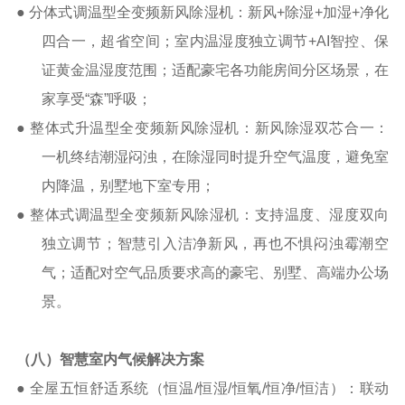
●
分体式调温型全变频新风除湿机：新风
+
除湿
+
加湿
+
净化
四合一，超省空间；室内温湿度独立调节
+AI
智控、保
证黄金温湿度范围；适配豪宅各功能房间分区场景，在
家享受“森”呼吸；
● 整体式升温型全变频新风除湿机：新风除湿双芯合一：
一机终结潮湿闷浊，在除湿同时提升空气温度，避免室
内降温，别墅地下室专用；
● 整体式调温型全变频新风除湿机：支持温度、湿度双向
独立调节；智慧引入洁净新风，再也不惧闷浊霉潮空
气；适配对空气品质要求高的豪宅、别墅、高端办公场
景。
（八）
智慧
室内气候
解决方案
●
全屋五恒舒适系统（恒温
/
恒湿
/
恒氧
/
恒净
/
恒洁）：联动