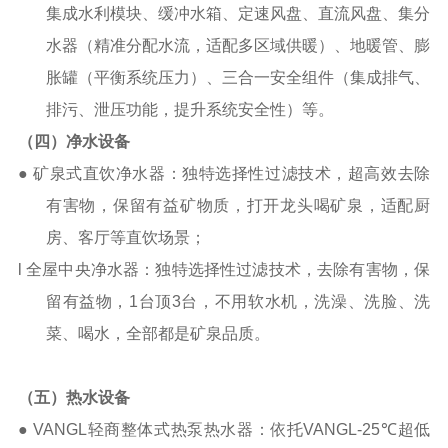
集成水利模块、缓冲水箱、定速风盘、直流风盘、集分
水器（精准分配水流，适配多区域供暖）、地暖管、膨
胀罐（平衡系统压力）、三合一安全组件（集成排气、
排污、泄压功能，提升系统安全性）等。
（四）净水设备
● 矿泉式直饮净水器：独特选择性过滤技术，超高效去除
有害物，保留有益矿物质，打开龙头喝矿泉，适配厨
房、客厅等直饮场景；
l
全屋中央净水器：独特选择性过滤技术，去除有害物，保
留有益物，
1
台顶
3
台
，不用软水机，
洗澡、洗脸、洗
菜、喝水
，
全部都是
矿泉品质。
（五）热水设备
●
VANGL
轻商整体式热泵热水器：依托
VANGL-25
℃超低