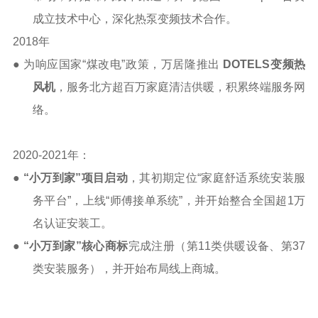
成立技术中心，深化热泵变频技术合作。
2018
年
● 为
响应国家
“煤改电”政策，万居隆推出
DOTELS
变频热
风机
，服务北方超百万家庭清洁供暖，积累终端服务网
络。
2020-2021
年：
●
“
小万到家
”
项目启动
，
其初期
定位
“
家庭舒适系统安装服
务平台
”
，
上线
“师傅接单系统”，
并开始整合全国
超
1
万
名
认证安装工。
●
“小万到家”
核心
商标
完成注册
（第
11
类供暖设备、第
37
类安装服务）
，并开始布局线上商城。