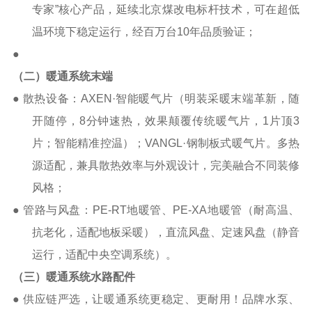
专家”核心产品，延续北京煤改电标杆技术，可在超低
温环境下稳定运行，经百万台
10
年品质验证；
●
（二）暖通系统末端
●
散热设备：
AXEN
·智能暖气片（明装采暖末端革新，随
开随停，
8
分钟速热，效果颠覆传统暖气片，
1
片顶
3
片；智能精准控温）；
VANGL
·钢制板式暖气片。多热
源适配，兼具散热效率与外观设计，完美融合不同装修
风格；
●
管路与风盘：
PE-RT
地暖管、
PE-XA
地暖管（耐高温、
抗老化，适配地板采暖），直流风盘、定速风盘（静音
运行，适配中央空调系统）。
（三）暖通系统水路配件
● 供应链严选，让暖通系统更稳定、更耐用！品牌水泵、