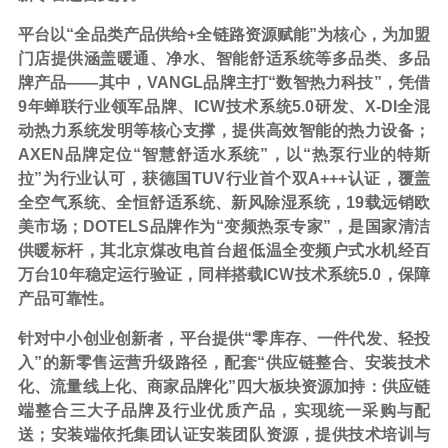
平台以
“全品类产品供给+全链路资源赋能”为核心，为加盟
门店提供涵盖暖通、净水、智能舒适系统等多品类、多品
牌产品——其中，VANGL品牌主打“数智热力科技”，凭借
9年蝉联行业领军品牌、ICW技术系统5.0研发、X-DI全混
动热力系统发明等核心支撑，提供高效智能的热力设备；
AXEN品牌定位“
智慧舒适水系统”，以“热泵行业的特斯
拉”为行业认可，获德国TUV行业首个双A+++认证，覆盖
全空气系统、全恒舒适系统、新风除湿系统，19载远销欧
美市场；DOTELS品牌作为“变频热泵专家”，是国家清洁
供暖标杆，其北京煤改电首台超低温全变频户式水机经百
万台10年稳定运行验证，同样搭载ICW技术系统5.0，保障
产品可靠性。
针对中小创业创新者，平台提供
“零库存、一件代发、轻投
入”的新零售运营升级路径，配套“供应链整合、安装技术
化、流量线上化、商家品牌化”四大板块资源加持：供应链
端整合三大子品牌及行业优质产品，实现统一采购与配
送；安装端依托集团认证安装团队资源，提供技术培训与