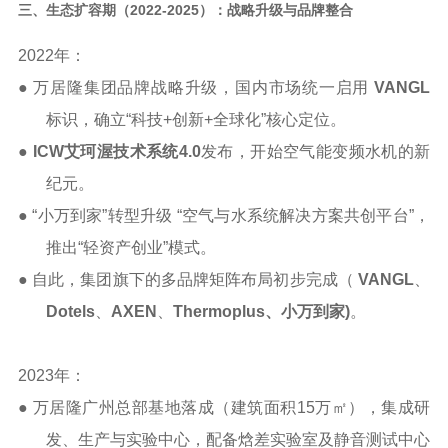
三、生态扩容期（
2022-2025）：战略升级与品牌整合
2022
年：
● 万居隆集团品牌战略升级，国内市场统一启用
VANGL
标识，确立
“
科技
+
创新
+
全球化
”
核心定位。
●
ICW
艾珂渥
技术系统
4.0
发布，开始空气能变频水机的新
纪元。
● “小万到家”转型升级 “
空气与水系统解决方案共创平台
”
，
推出
“轻资产创业”模式。
● 自此，集团旗下的多品牌矩阵布局初步完成（
VANGL
、
Dotels
、
AXEN
、
Thermoplus
、
小万到家
)
。
2023
年：
●
万居隆广州总部基地落成（建筑面积
15
万㎡），集成研
发、生产
与实验中心，配备焓差实验室及静音测试中心