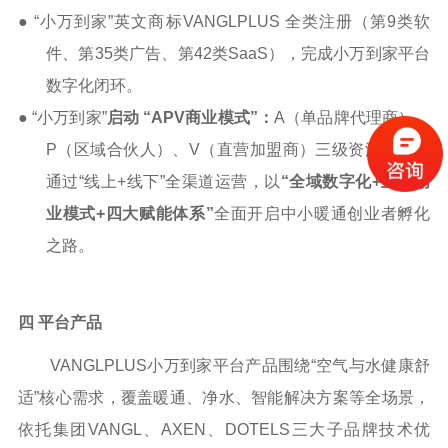
● “小万到家”英文
商标
VANGLPLUS
全类注册
（第
9
类软
件、第
35
类广告、第
42
类
SaaS
）
，完成
小万到家
平台
数字化闭环
。
● “小万到家”
启动
“APV
商业模式
”
：
A
（单品牌代理商）、
P
（区域合伙人）、
V
（直营加盟商）三级资源互通
，
通过
“线上
+
线下”全渠道运营，以
“
全域数字化
+
五轻创
业模式
+
四大赋能体系”
全面开启中小暖通创业者孵化
之路。
四
平台
产品
VANGLPLUS小万到家平台产品围绕“空气与水健康舒
适”核心需求，覆盖暖通、净水、智能解决方案等全场景，
依托集团VANGL、AXEN、DOTELS三大子品牌技术优