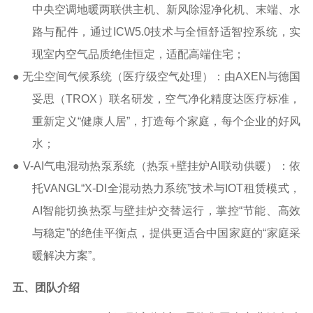
中央空调地暖两联供主机、新风除湿净化机、末端、水
路与配件，通过
ICW5.0
技术与全恒舒适智控系统，实
现室内空气品质绝佳恒定，适配高端住宅；
●
无尘空间气候系统（医疗级空气处理）：由
AXEN
与德国
妥思（
TROX
）联名研发，空气净化精度达医疗标准，
重新定义“健康人居”，打造每个家庭，每个企业的好风
水；
●
V-AI
气电混动热泵系统（热泵
+
壁挂炉
AI
联动供暖）：依
托
VANGL
“
X-DI
全混动热力系统”技术与
IOT
租赁模式，
AI
智能切换热泵与壁挂炉交替运行，掌控“节能、高效
与稳定”的绝佳平衡点，提供更适合中国家庭的“家庭采
暖解决方案”。
五、
团队介绍